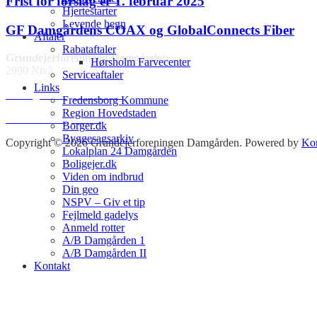
Frist for forslag er 1. februar 2025
Hjertestarter
Levende hegn
GF Damgårdens COAX og GlobalConnects Fiber
Aftaler
Rabataftaler
Grundejerforeningen Damgården
Hørsholm Farvecenter
2990 Nivå
Serviceaftaler
Links
www.gf-damgaarden.dk
Fredensborg Kommune
Region Hovedstaden
Kontakt bestyrelsen
Borger.dk
Byggesagsarkiv
Copyright © 2026 Grundejerforeningen Damgården. Powered by
Ko
Lokalplan 24 Damgården
Boligejer.dk
Viden om indbrud
Din geo
NSPV – Giv et tip
Fejlmeld gadelys
Anmeld rotter
A/B Damgården 1
A/B Damgården II
Kontakt