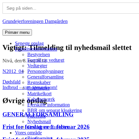
Search
for:
Spring
Grundejerforeningen Damgården
til
indhold
Primær menu
Seneste opslag
Vigtigt: Tilmelding til nyhedsmail slettet
Foreningsinformation
Bestyrelsen
Formål og vedtægt
Nivå, den 8. maj 2012
Vedtægter
N2012_04
Personoplysninger
Generalforsamling
Indlægsnavigation
Dødsfald
Regnskaber
Indbrud – vær opmærksom!
Fuldmagter
Matrikelkort
Øvrige opslag
Kabelnetværk
Ejerskifte information
BBR om separat kloakering
GENERALFORSAMLING
Placering
Nyhedsmail
Frist for forslag er 1. februar 2026
Området set fra luften
Vores område
Biodiversitet